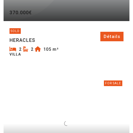
370.000€
SOLD
Détails
HERACLES
2
2
105
m²
VILLA
FOR SALE