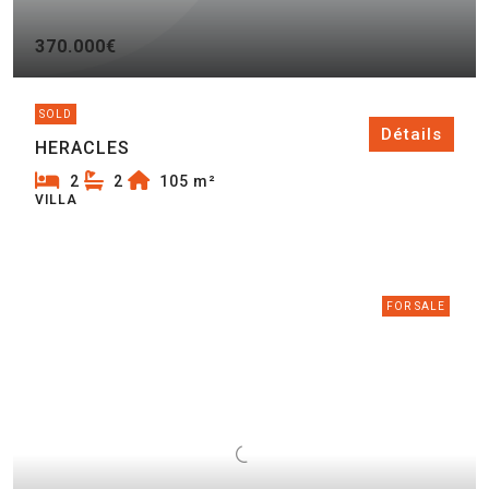
370.000€
SOLD
Détails
HERACLES
2
2
105
m²
VILLA
FOR SALE