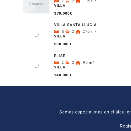
2
2
105
m²
VILLA
370.000€
VILLA SANTA LLUCÍA
5
2
275
m²
VILLA
530.000€
ELISE
2
2
90
m²
VILLA
140.000€
Somos especialistas en el alquiler
Regis